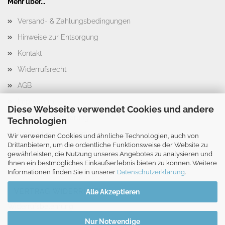
Mehr über...
Versand- & Zahlungsbedingungen
Hinweise zur Entsorgung
Kontakt
Widerrufsrecht
AGB
Impressum
Diese Webseite verwendet Cookies und andere
Datenschutzerklärung
Technologien
Cookie Einstellungen
Wir verwenden Cookies und ähnliche Technologien, auch von
Drittanbietern, um die ordentliche Funktionsweise der Website zu
gewährleisten, die Nutzung unseres Angebotes zu analysieren und
Ihnen ein bestmögliches Einkaufserlebnis bieten zu können. Weitere
Informationen finden Sie in unserer
Datenschutzerklärung
.
VERTRAG WIDERRUFEN
Alle Akzeptieren
Widerrufsbelehrung
Nur Notwendige